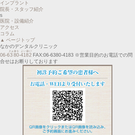
インプラント
院長・スタッフ紹介
s
医院・設備紹介
アクセス
コラム
▲ ページトップ
なかのデンタルクリニック
さぁ
歯
を
よ
い
歯
に!
06-6
3
8
0
-
4
1
8
2
FAX:06-6380-4183
※営業目的のお電話での問
合せはお断りしております